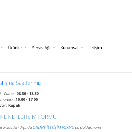
Ana Sayfa
Ürünler
Servis Ağı
Kurumsal
İletişim
Hizmeti
| Garantili
kım Ve Kontrolleri
ın Tesisatı Bakım Ve Periyodik Kontrolleri | TSE Belgeli
atışı | Kaliteli Ve Garantili Yangın Söndürücüler
Yangın Dedektörleri & Sensörleri (Duman, Isı, Gaz)
Gazlı Söndürme Sistemleri (FM200 / Novec)
Yangın Hortumu Makaralı Seyyar Tekerlekli (60 Mt Hortumlu)
Bursa Bölgesi Ve Ilçeleri Yangın Tüpü Ve Sistemleri Tüp Dolum Servisi
VATAN GRUP YANGIN | Faaliyet Alanları | Ürün Ve Hizmetleri
alışma Saatlerimiz
t - Cuma
: 08:30 - 18:30
martesi
: 10:00 - 17:00
zar
: Kapalı
NLİNE İLETİŞİM FORMU
sai saatleri dışında
ONLİNE İLETİŞİM FORMU
'nu doldurmanız