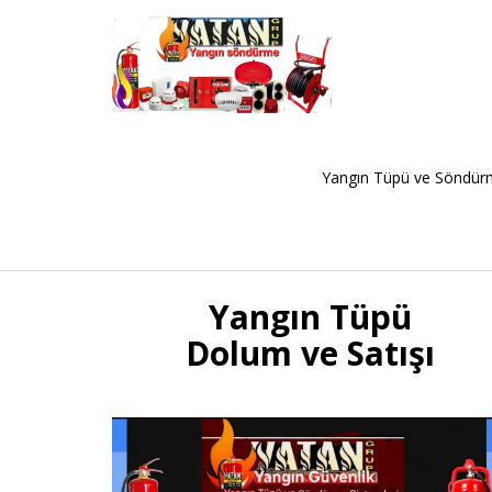
Yangın Tüpü ve Söndürm
MAKALE | Yangın Güvenliği Ve Söndürme Sistemleri Rehberi - Vatan Grup
Yangın Tüpü
Dolum ve Satışı