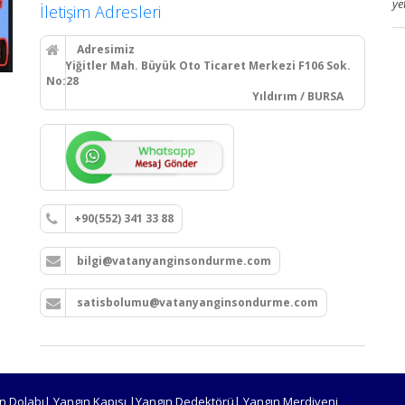
ye
İletişim Adresleri
Adresimiz
Yiğitler Mah. Büyük Oto Ticaret Merkezi F106 Sok.
No:28
Yıldırım / BURSA
+90(552) 341 33 88
bilgi@vatanyanginsondurme.com
satisbolumu@vatanyanginsondurme.com
n Dolabı| Yangın Kapısı |Yangın Dedektörü| Yangın Merdiveni