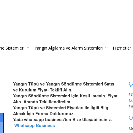
e Sistemleri
Yangın Algılama ve Alarm Sistemleri
Hizmetler
Yangın Dedektörleri (Duman, Isı, Gaz)
Yangın Söndürme Cihazları Bakım 
Yangın Söndürme Tüpü Satışı 
Yangın Algılama Ve Alarm Ba
Mekanik Yang
Yangın Tüpü S
Ç
Yangın Tüpü ve Yangın Söndürme Sistemleri Satış
ve Kurulum Fiyatı Teklifi Alın.
Pz
Yangın Söndürme Sistemleri için Keşif İsteyin. Fiyat
Cu
Alın. Anında Tekliflendirelim.
Pa
Yangın Tüpü ve Sistemleri Fiyatları ile İlgili Bilgi
Almak İçin Formu Doldurunuz.
O
Yada whatsapp business'ten Bize Ulaşabilirsiniz.
Whatsapp Business
Me