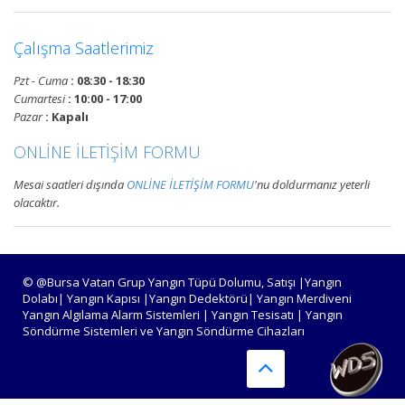
Devamını Oku
Çalışma Saatlerimiz
Pzt - Cuma
: 08:30 - 18:30
Bursa Yangın Alarm ve Algılama
Cumartesi
: 10:00 - 17:00
Paneli Çeşitleri
Pazar
: Kapalı
Bursa adresli ve konvansiyonel
ONLİNE İLETİŞİM FORMU
yangın alarm kontrol paneli
satışı, yangın algılama panelleri
Mesai saatleri dışında
ONLİNE İLETİŞİM FORMU
'nu doldurmanız yeterli
projelendirme, montaj ve
olacaktır.
periyodik teknik servis
hizmetleri.
Devamını Oku
© @Bursa Vatan Grup Yangın Tüpü Dolumu, Satışı |Yangın
Dolabı| Yangın Kapısı |Yangın Dedektörü| Yangın Merdiveni
Yangın Algılama Alarm Sistemleri | Yangın Tesisatı | Yangın
Söndürme Sistemleri ve Yangın Söndürme Cihazları
Bursa Yangın Algılama ve İhbar
Alarm Sistemleri
Bursa adresli ve konvansiyonel
yangın alarm sistemleri