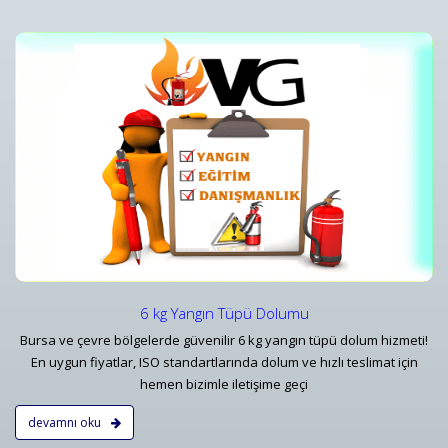
i
Yangın Tüpü Satışı ve Ekipman Tedariki
Bursa Yangın Söndürücü 1 kg 6 kg - 50 kg Tüp Çeşitleri ve Fiyatları - Vatan
Detaylar
6 kg Yangın Tüpü Dolumu
Bursa ve çevre bölgelerde güvenilir 6 kg yangın tüpü dolum hizmeti!
En uygun fiyatlar, ISO standartlarında dolum ve hızlı teslimat için
hemen bizimle iletişime geçi
devamnı oku