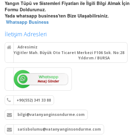
Yangın Tüpü ve Sistemleri Fiyatları ile İlgili Bilgi Almak İçin
Bursa Otomatik Gazlı Söndürme
Formu Doldurunuz.
ve Mühendislik Sistemleri
Yada whatsapp business'ten Bize Ulaşabilirsiniz.
Bursa FM200, Novec 1230
Whatsapp Business
otomatik gazlı söndürme, pano
içi mikro söndürme ve
İletişim Adresleri
endüstriyel mutfak davlumbaz
söndürme sistemleri kurulum,
Adresimiz
montaj ve tüp dolumu.
Yiğitler Mah. Büyük Oto Ticaret Merkezi F106 Sok. No:28
Yıldırım / BURSA
Devamını Oku
Bursa Yangın Dolabı, Hortum
Tesisatı ve Hidrant Sistemleri
+90(552) 341 33 88
Bursa sıva üstü, sıva altı yangın
dolapları montajı, seyyar
bilgi@vatanyanginsondurme.com
tekerlekli yangın hortumu
makaraları, yangın hidrant
hatları kurulumu ve periyodik
satisbolumu@vatanyanginsondurme.com
vana testleri.