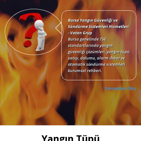
Bursa Yangın Güvenliği ve
Söndürme Sistemleri Hizmetleri
- Vatan Grup
Bursa genelinde TSE
standartlarında yangın
güvenliği çözümleri, yangın tüpü
satışı, dolumu, alarm ihbar ve
otomatik söndürme sistemleri
kurumsal rehberi.
Devamını Oku
Bursa Yangın Tüpü Satışı,
Dolumu ve Periyodik Bakım
Hizmetleri
TSE standartlarında 6 kg, 12 kg,
Yangın Tüpü
50 kg KKT tozlu, köpüklü, CO2