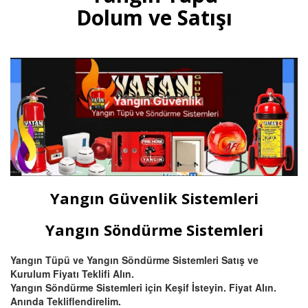
gazlı yangın tüpleri, otomatik
Dolum ve Satışı
tavan tipi sprinkli, pano ve
mutfak davlumbaz tüpü satışı
ve dolumu Bursa.
Devamını Oku
Bursa Hassas Yangın ve Duman
Dedektörü Çeşitleri
Bursa duman dedektörü ısı
dedektörü, (pilli duman
dedektörü) kombine
Yangın Güvenlik Sistemleri
multisensörler ve yüksek tavanlı
fabrikalar için beam (ışın) tipi
yangın dedektörü satış ve
Yangın Söndürme Sistemleri
montajı.
Yangın Tüpü ve Yangın Söndürme Sistemleri Satış ve
Kurulum Fiyatı Teklifi Alın.
Devamını Oku
Yangın Söndürme Sistemleri için Keşif İsteyin. Fiyat Alın.
Anında Tekliflendirelim.