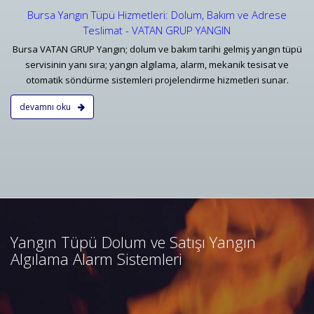
Bursa Yangın Tüpü Hizmetleri: Dolum, Bakım ve Adrese
Teslimat - VATAN GRUP YANGIN
Bursa VATAN GRUP Yangın; dolum ve bakım tarihi gelmiş yangın tüpü
servisinin yanı sıra; yangın algılama, alarm, mekanik tesisat ve
otomatik söndürme sistemleri projelendirme hizmetleri sunar.
devamnı oku
Bursa Yangın Algılama ve İhbar
Alarm Sistemleri
Bursa adresli ve konvansiyonel
yangın alarm sistemleri
projelendirme, duman, ısı,
Yangın Tüpü Dolum ve Satışı Yangın
kombine dedektörler, kontrol
Algılama Alarm Sistemleri
panelleri ve yangın butonları
satış, bakım, montajı.
Devamını Oku