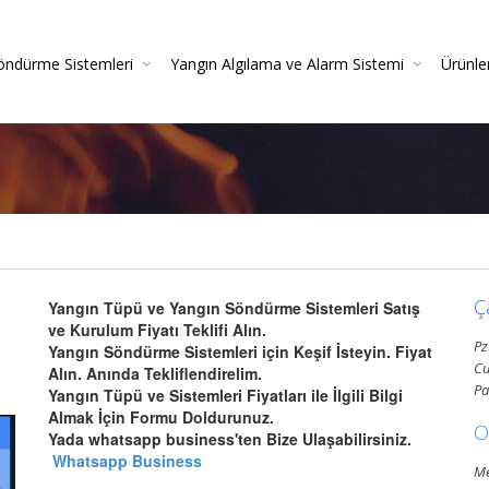
öndürme Sistemleri
Yangın Algılama ve Alarm Sistemi
Ürünle
irme
azlı Söndürme Sistemleri Montajı Ve Resmi Itfaiye On
Yangın Algılama Sistemleri - Yangın Alarm Sistemleri
Yangın Dedektörleri (Duman-Isı-Beam-Pilli)
Yangın Sistemleri Kurulum Ve Montaj Hizmetleri
Yangın De
Gazlı Söndürme Sis
Yangın
Ç
Yangın Tüpü ve Yangın Söndürme Sistemleri Satış
ve Kurulum Fiyatı Teklifi Alın.
Pz
Yangın Söndürme Sistemleri için Keşif İsteyin. Fiyat
Cu
Alın. Anında Tekliflendirelim.
Pa
Yangın Tüpü ve Sistemleri Fiyatları ile İlgili Bilgi
Almak İçin Formu Doldurunuz.
O
Yada whatsapp business'ten Bize Ulaşabilirsiniz.
Whatsapp Business
Me