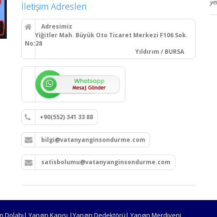
ye
İletişim Adresleri
Adresimiz
Yiğitler Mah. Büyük Oto Ticaret Merkezi F106 Sok.
No:28
Yıldırım / BURSA
+90(552) 341 33 88
bilgi@vatanyanginsondurme.com
satisbolumu@vatanyanginsondurme.com
n Dolabı| Yangın Kapısı |Yangın Dedektörü| Yangın Merdiveni