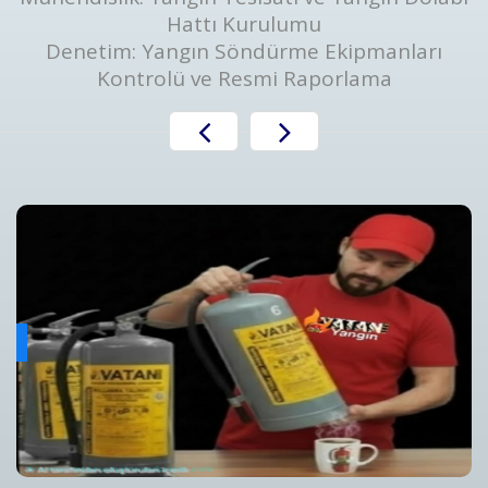
Hattı Kurulumu
Denetim: Yangın Söndürme Ekipmanları
Kontrolü ve Resmi Raporlama
Yangın Algılama ve Alarm Bakım ve Kontrolleri
ını
Yangın Algılama ve Alarm Sistemi Bakımı | Periyodik Kontro
Detaylar