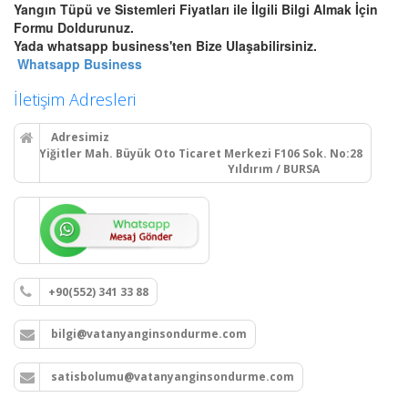
Bursa Yangın Dolabı, Hortum
Yangın Tüpü ve Sistemleri Fiyatları ile İlgili Bilgi Almak İçin
Tesisatı ve Hidrant Sistemleri
Formu Doldurunuz.
Bursa sıva üstü, sıva altı yangın
Yada whatsapp business'ten Bize Ulaşabilirsiniz.
dolapları montajı, seyyar
Whatsapp Business
tekerlekli yangın hortumu
makaraları, yangın hidrant
İletişim Adresleri
hatları kurulumu ve periyodik
vana testleri.
Adresimiz
Yiğitler Mah. Büyük Oto Ticaret Merkezi F106 Sok. No:28
Yıldırım / BURSA
Devamını Oku
Bursa Yangın Alarm ve Algılama
Paneli Çeşitleri
Bursa adresli ve konvansiyonel
+90(552) 341 33 88
yangın alarm kontrol paneli
satışı, yangın algılama panelleri
bilgi@vatanyanginsondurme.com
projelendirme, montaj ve
periyodik teknik servis
hizmetleri.
satisbolumu@vatanyanginsondurme.com