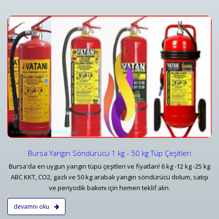
Yangın Dedektörleri & Sensörleri (Duman, Isı, Gaz)
i
Yangın Dedektörü Çeşitleri ve İhbar Ekipmanları Fiyatlar
Detaylar
Bursa Yangın Söndürücü 1 kg - 50 kg Tüp Çeşitleri
Bursa'da en uygun yangın tüpü çeşitleri ve fiyatları! 6 kg -12 kg -25 kg
ABC KKT, CO2, gazlı ve 50 kg arabalı yangın söndürücü dolum, satışı
ve periyodik bakımı için hemen teklif alın.
devamnı oku