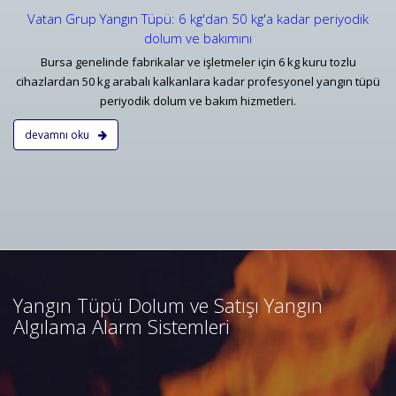
Vatan Grup Yangın Tüpü: 6 kg'dan 50 kg'a kadar periyodik
dolum ve bakımını
Bursa genelinde fabrikalar ve işletmeler için 6 kg kuru tozlu
cihazlardan 50 kg arabalı kalkanlara kadar profesyonel yangın tüpü
periyodik dolum ve bakım hizmetleri.
devamnı oku
Bursa Yangın Algılama ve İhbar
Alarm Sistemleri
Bursa adresli ve konvansiyonel
yangın alarm sistemleri
projelendirme, duman, ısı,
Yangın Tüpü Dolum ve Satışı Yangın
kombine dedektörler, kontrol
Algılama Alarm Sistemleri
panelleri ve yangın butonları
satış, bakım, montajı.
Devamını Oku