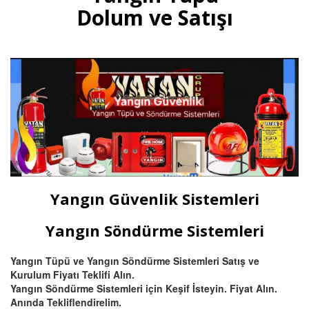
multisensörler ve yüksek tavanlı
Dolum ve Satışı
fabrikalar için beam (ışın) tipi
yangın dedektörü satış ve
montajı.
Devamını Oku
Bursa Otomatik Gazlı Söndürme
ve Mühendislik Sistemleri
Bursa FM200, Novec 1230
otomatik gazlı söndürme, pano
içi mikro söndürme ve
Yangın Güvenlik Sistemleri
endüstriyel mutfak davlumbaz
söndürme sistemleri kurulum,
montaj ve tüp dolumu.
Yangın Söndürme Sistemleri
Yangın Tüpü ve Yangın Söndürme Sistemleri Satış ve
Devamını Oku
Kurulum Fiyatı Teklifi Alın.
Yangın Söndürme Sistemleri için Keşif İsteyin. Fiyat Alın.
Anında Tekliflendirelim.