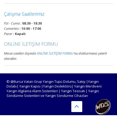
Devamını Oku
Çalışma Saatlerimiz
Bursa Yangın Algılama ve İhbar
Pzt - Cuma
: 08:30 - 18:30
Alarm Sistemleri
Cumartesi
: 10:00 - 17:00
Bursa adresli ve konvansiyonel
Pazar
: Kapalı
yangın alarm sistemleri
ONLİNE İLETİŞİM FORMU
projelendirme, duman, ısı,
kombine dedektörler, kontrol
Mesai saatleri dışında
ONLİNE İLETİŞİM FORMU
'nu doldurmanız yeterli
panelleri ve yangın butonları
olacaktır.
satış, bakım, montajı.
Devamını Oku
© @Bursa Vatan Grup Yangın Tüpü Dolumu, Satışı |Yangın
Dolabı| Yangın Kapısı |Yangın Dedektörü| Yangın Merdiveni
Yangın Algılama Alarm Sistemleri | Yangın Tesisatı | Yangın
Bursa Yangın Tüpü Satışı,
Söndürme Sistemleri ve Yangın Söndürme Cihazları
Dolumu ve Periyodik Bakım
Hizmetleri
TSE standartlarında 6 kg, 12 kg,
50 kg KKT tozlu, köpüklü, CO2