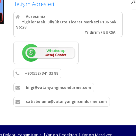
ye
İletişim Adresleri
Adresimiz
Yiğitler Mah. Büyük Oto Ticaret Merkezi F106 Sok.
No:28
Yıldırım / BURSA
+90(552) 341 33 88
bilgi@vatanyanginsondurme.com
satisbolumu@vatanyanginsondurme.com
n Dolabı| Yangın Kapısı |Yangın Dedektörü| Yangın Merdiveni