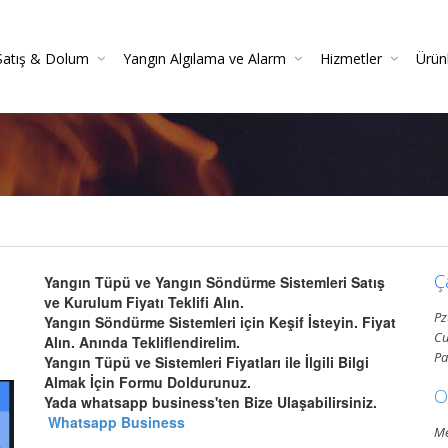
Satış & Dolum
Yangın Algılama ve Alarm
Hizmetler
Ürün
 Söndürücüler
 Danışmanlığı
Yangın Dedektörleri (Duman, Isı, Gaz)
Yangın Söndürme Cihazları Bakım Hizmeti
Yangın Söndürme Tüpü Satışı | Garantili
Yangın Algılama Ve Alarm Bakım Ve Kontrolleri
Mekanik Yangın Tesisatı Bakım
Yangın Tüpü Satışı | Kaliteli 
Yang
Gazlı Sö
Ya
Ç
Yangın Tüpü ve Yangın Söndürme Sistemleri Satış
ve Kurulum Fiyatı Teklifi Alın.
Pz
Yangın Söndürme Sistemleri için Keşif İsteyin. Fiyat
Cu
Alın. Anında Tekliflendirelim.
Pa
Yangın Tüpü ve Sistemleri Fiyatları ile İlgili Bilgi
Almak İçin Formu Doldurunuz.
O
Yada whatsapp business'ten Bize Ulaşabilirsiniz.
Whatsapp Business
Me