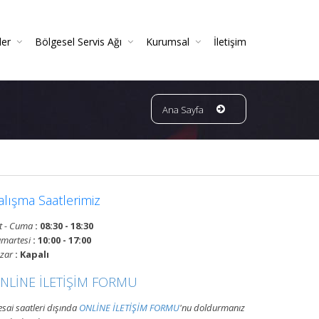
ler
Bölgesel Servis Ağı
Kurumsal
İletişim
 Ve Periyodik Kontrolleri | TSE Belgeli
Ve Garantili Yangın Söndürücüler
ın Dedektörleri & Sensörleri (Duman, Isı, Gaz)
ndürme Sistemleri (FM200 / Novec)
ngın Hortumu Makaralı Seyyar Tekerlekli (60 Mt Hortumlu)
Bursa Bölgesi Ve Ilçeleri Yangın Tüpü Ve Sistemleri Tüp Dolum Servisi
VATAN GRUP YANGIN | Faaliyet Alanları | Ürün Ve Hizmetleri
Ana Sayfa
alışma Saatlerimiz
t - Cuma
: 08:30 - 18:30
martesi
: 10:00 - 17:00
zar
: Kapalı
NLİNE İLETİŞİM FORMU
sai saatleri dışında
ONLİNE İLETİŞİM FORMU
'nu doldurmanız