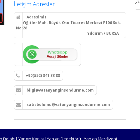
ye
İletişim Adresleri
Adresimiz
Yiğitler Mah. Büyük Oto Ticaret Merkezi F106 Sok.
No:28
Yıldırım / BURSA
+90(552) 341 33 88
bilgi@vatanyanginsondurme.com
satisbolumu@vatanyanginsondurme.com
n Dolabı| Yangın Kapısı |Yangın Dedektörü| Yangın Merdiveni