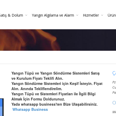
Satış & Dolum
Yangın Algılama ve Alarm
Hizmetler
Ürün
 Söndürücüler
 Danışmanlığı
Yangın Dedektörleri (Duman, Isı, Gaz)
Yangın Söndürme Cihazları Bakım Hizmeti
Yangın Söndürme Tüpü Satışı | Garantili
Yangın Algılama Ve Alarm Bakım Ve Kontrolleri
Mekanik Yangın Tesisatı Bakım
Yangın Tüpü Satışı | Kaliteli 
Yang
Gazlı Sö
Ya
Ç
Yangın Tüpü ve Yangın Söndürme Sistemleri Satış
ve Kurulum Fiyatı Teklifi Alın.
Pz
Yangın Söndürme Sistemleri için Keşif İsteyin. Fiyat
Cu
Alın. Anında Tekliflendirelim.
Pa
Yangın Tüpü ve Sistemleri Fiyatları ile İlgili Bilgi
Almak İçin Formu Doldurunuz.
O
Yada whatsapp business'ten Bize Ulaşabilirsiniz.
Whatsapp Business
Me