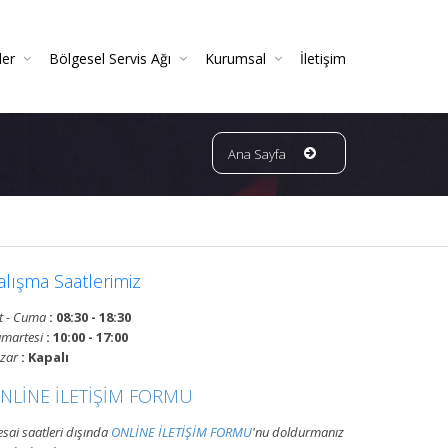
ler
Bölgesel Servis Ağı
Kurumsal
İletişim
 Ve Periyodik Kontrolleri | TSE Belgeli
Ve Garantili Yangın Söndürücüler
ın Dedektörleri & Sensörleri (Duman, Isı, Gaz)
ndürme Sistemleri (FM200 / Novec)
ngın Hortumu Makaralı Seyyar Tekerlekli (60 Mt Hortumlu)
Bursa Bölgesi Ve Ilçeleri Yangın Tüpü Ve Sistemleri Tüp Dolum Servisi
VATAN GRUP YANGIN | Faaliyet Alanları | Ürün Ve Hizmetleri
Ana Sayfa
alışma Saatlerimiz
t - Cuma
: 08:30 - 18:30
martesi
: 10:00 - 17:00
zar
: Kapalı
NLİNE İLETİŞİM FORMU
sai saatleri dışında
ONLİNE İLETİŞİM FORMU
'nu doldurmanız