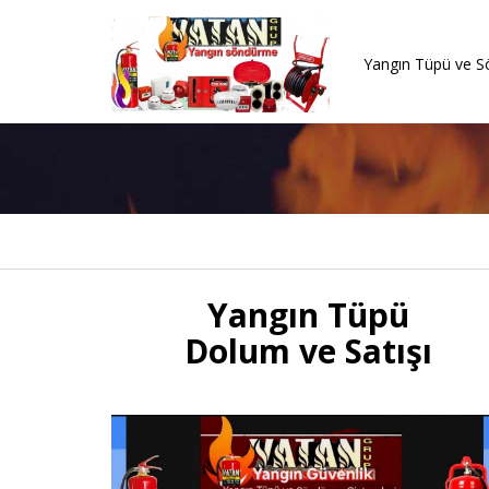
Yangın Tüpü ve S
Mekanik Yangın Tesisatı Ve Ekipmanları
Mekanik Yangın Tesisatı Ve Projelend
Bursa'da Yangın Dolabı Tesisatı, Otomatik G
MAKALE | Yangın Güvenliği Ve Söndürme Sistemleri Rehberi - Vatan Grup
Yangın Tüpü
Dolum ve Satışı