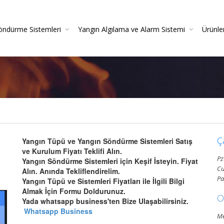
öndürme Sistemleri
Yangın Algılama ve Alarm Sistemi
Ürünle
irme
azlı Söndürme Sistemleri Montajı Ve Resmi Itfaiye On
Yangın Algılama Sistemleri - Yangın Alarm Sistemleri
Yangın Dedektörleri (Duman-Isı-Beam-Pilli)
Yangın Sistemleri Kurulum Ve Montaj Hizmetleri
Yangın De
Gazlı Söndürme Sis
Yangın
Ç
Yangın Tüpü ve Yangın Söndürme Sistemleri Satış
ve Kurulum Fiyatı Teklifi Alın.
Pz
Yangın Söndürme Sistemleri için Keşif İsteyin. Fiyat
Cu
Alın. Anında Tekliflendirelim.
Pa
Yangın Tüpü ve Sistemleri Fiyatları ile İlgili Bilgi
Almak İçin Formu Doldurunuz.
O
Yada whatsapp business'ten Bize Ulaşabilirsiniz.
Whatsapp Business
Me