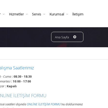
r
Hizmetler
Servis
Kurumsal
İletişim
dektörleri & Sensörleri (Duman, Isı, Gaz)
temleri (FM200 / Novec)
 Hortumu Makaralı Seyyar Tekerlekli (60 Mt Hortumlu)
Yangın Söndürme Cihazları Bakım Hizmeti
Yangın Söndürme Tüpü Satışı | Garantili
Yangın Algılama Ve Alarm Bakım Ve Kontrolleri
Mekanik Yangın Tesisatı Bakım Ve Periyodik Kontrolleri | TSE Belgeli
Yangın Tüpü Satışı | Kaliteli Ve Garantili Yangın Söndürücüler
Bursa Bölgesi Ve Ilçeleri Yangın Tüpü Ve Sistemleri Tüp Dolum Servisi
VATAN GRUP YANGIN | Faaliyet Alanları | Ürün Ve Hizmetleri
Ana Sayfa
alışma Saatlerimiz
t - Cuma
: 08:30 - 18:30
martesi
: 10:00 - 17:00
zar
: Kapalı
NLİNE İLETİŞİM FORMU
sai saatleri dışında
ONLİNE İLETİŞİM FORMU
'nu doldurmanız