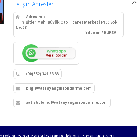
ye
İletişim Adresleri
Adresimiz
Yiğitler Mah. Büyük Oto Ticaret Merkezi F106 Sok.
No:28
Yıldırım / BURSA
+90(552) 341 33 88
bilgi@vatanyanginsondurme.com
satisbolumu@vatanyanginsondurme.com
n Dolabı| Yangın Kapısı |Yangın Dedektörü| Yangın Merdiveni