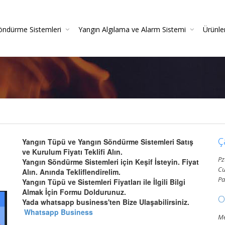
öndürme Sistemleri
Yangın Algılama ve Alarm Sistemi
Ürünle
irme
azlı Söndürme Sistemleri Montajı Ve Resmi Itfaiye On
Yangın Algılama Sistemleri - Yangın Alarm Sistemleri
Yangın Dedektörleri (Duman-Isı-Beam-Pilli)
Yangın Sistemleri Kurulum Ve Montaj Hizmetleri
Yangın De
Gazlı Söndürme Sis
Yangın
Ç
Yangın Tüpü ve Yangın Söndürme Sistemleri Satış
ve Kurulum Fiyatı Teklifi Alın.
Pz
Yangın Söndürme Sistemleri için Keşif İsteyin. Fiyat
Cu
Alın. Anında Tekliflendirelim.
Pa
Yangın Tüpü ve Sistemleri Fiyatları ile İlgili Bilgi
Almak İçin Formu Doldurunuz.
O
Yada whatsapp business'ten Bize Ulaşabilirsiniz.
Whatsapp Business
Me