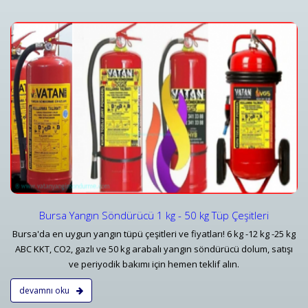
Yangın Dedektörleri & Sensörleri (Duman, Isı, Gaz)
i
Yangın Dedektörü Çeşitleri ve İhbar Ekipmanları Fiyatlar
Detaylar
Bursa Yangın Söndürücü 1 kg - 50 kg Tüp Çeşitleri
Bursa'da en uygun yangın tüpü çeşitleri ve fiyatları! 6 kg -12 kg -25 kg
ABC KKT, CO2, gazlı ve 50 kg arabalı yangın söndürücü dolum, satışı
ve periyodik bakımı için hemen teklif alın.
devamnı oku