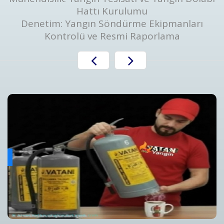
Hattı Kurulumu
Denetim: Yangın Söndürme Ekipmanları
Kontrolü ve Resmi Raporlama
Yangın Algılama ve Alarm Bakım ve Kontrolleri
ını
Yangın Algılama ve Alarm Sistemi Bakımı | Periyodik Kontro
Detaylar