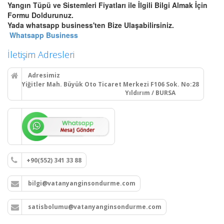
Bursa Yangın Dolabı, Hortum
Yangın Tüpü ve Sistemleri Fiyatları ile İlgili Bilgi Almak İçin
Tesisatı ve Hidrant Sistemleri
Formu Doldurunuz.
Bursa sıva üstü, sıva altı yangın
Yada whatsapp business'ten Bize Ulaşabilirsiniz.
dolapları montajı, seyyar
Whatsapp Business
tekerlekli yangın hortumu
makaraları, yangın hidrant
İletişim Adresleri
hatları kurulumu ve periyodik
vana testleri.
Adresimiz
Yiğitler Mah. Büyük Oto Ticaret Merkezi F106 Sok. No:28
Yıldırım / BURSA
Devamını Oku
Bursa Yangın Alarm ve Algılama
Paneli Çeşitleri
Bursa adresli ve konvansiyonel
+90(552) 341 33 88
yangın alarm kontrol paneli
satışı, yangın algılama panelleri
bilgi@vatanyanginsondurme.com
projelendirme, montaj ve
periyodik teknik servis
hizmetleri.
satisbolumu@vatanyanginsondurme.com