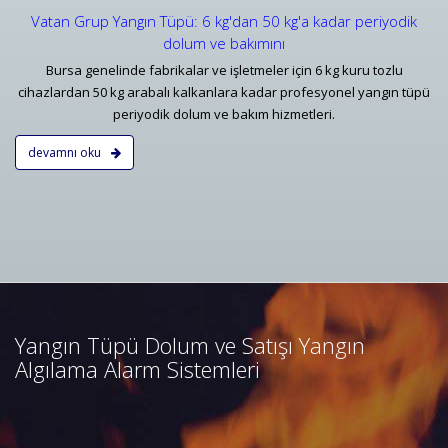
Vatan Grup Yangın Tüpü: 6 kg'dan 50 kg'a kadar periyodik
dolum ve bakımını
Bursa genelinde fabrikalar ve işletmeler için 6 kg kuru tozlu
cihazlardan 50 kg arabalı kalkanlara kadar profesyonel yangın tüpü
periyodik dolum ve bakım hizmetleri.
devamnı oku
Bursa Yangın Algılama ve İhbar
Alarm Sistemleri
Bursa adresli ve konvansiyonel
yangın alarm sistemleri
projelendirme, duman, ısı,
Yangın Tüpü Dolum ve Satışı Yangın
kombine dedektörler, kontrol
Algılama Alarm Sistemleri
panelleri ve yangın butonları
satış, bakım, montajı.
Devamını Oku