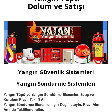
multisensörler ve yüksek tavanlı
Dolum ve Satışı
fabrikalar için beam (ışın) tipi
yangın dedektörü satış ve
montajı.
Devamını Oku
Bursa Otomatik Gazlı Söndürme
ve Mühendislik Sistemleri
Bursa FM200, Novec 1230
otomatik gazlı söndürme, pano
içi mikro söndürme ve
Yangın Güvenlik Sistemleri
endüstriyel mutfak davlumbaz
söndürme sistemleri kurulum,
montaj ve tüp dolumu.
Yangın Söndürme Sistemleri
Yangın Tüpü ve Yangın Söndürme Sistemleri Satış ve
Devamını Oku
Kurulum Fiyatı Teklifi Alın.
Yangın Söndürme Sistemleri için Keşif İsteyin. Fiyat Alın.
Anında Tekliflendirelim.