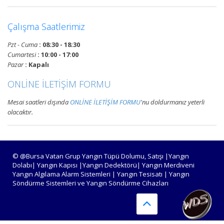
Devamını Oku
Çalışma Saatlerimiz
Bursa Yangın Algılama ve İhbar
Pzt - Cuma
: 08:30 - 18:30
Alarm Sistemleri
Cumartesi
: 10:00 - 17:00
Bursa adresli ve konvansiyonel
Pazar
: Kapalı
yangın alarm sistemleri
ONLİNE İLETİŞİM FORMU
projelendirme, duman, ısı,
kombine dedektörler, kontrol
Mesai saatleri dışında
ONLİNE İLETİŞİM FORMU
'nu doldurmanız yeterli
panelleri ve yangın butonları
olacaktır.
satış, bakım, montajı.
Devamını Oku
© @Bursa Vatan Grup Yangın Tüpü Dolumu, Satışı |Yangın
Dolabı| Yangın Kapısı |Yangın Dedektörü| Yangın Merdiveni
Yangın Algılama Alarm Sistemleri | Yangın Tesisatı | Yangın
Bursa Yangın Tüpü Satışı,
Söndürme Sistemleri ve Yangın Söndürme Cihazları
Dolumu ve Periyodik Bakım
Hizmetleri
TSE standartlarında 6 kg, 12 kg,
50 kg KKT tozlu, köpüklü, CO2